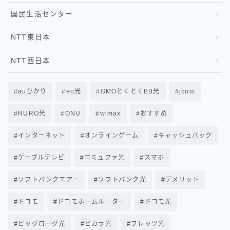
国民生活センター
ドコモホームルーター
NTT東日本
ドコモ光
NTT西日本
ビッグローブ光
ピカラ光（四国の方）
auひかり
eo光
GMOとくとくBB光
jcom
フレッツ光
NURO光
ONU
wimax
おすすめ
インターネット
オンラインゲーム
キャッシュバック
プロフィール
ケーブルテレビ
コミュファ光
スマホ
ソフトバンクエアー
ソフトバンク光
デメリット
ゆうき＠元大手通信会社SE
WIMAX×光回線、楽天モバイル 3つを利用！
ドコモ
ドコモホームルーター
ドコモ光
ビッグローグ光
ピカラ光
フレッツ光
【職業】