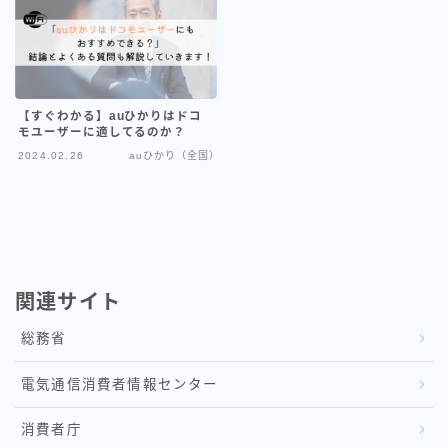
ahamo光
auひかり（全国）
enひかり
【すぐわかる】auひかりはドコ
モユーザーに適してるのか？
2024.02.26
auひかり（全国）
eo光
NURO光
WIMAX
インターネット豆知識
関連サイト
総務省
コミュファ光（中部の方）
電気通信消費者情報センター
ソフトバンクエアー
消費者庁
ソフトバンク光（全国）