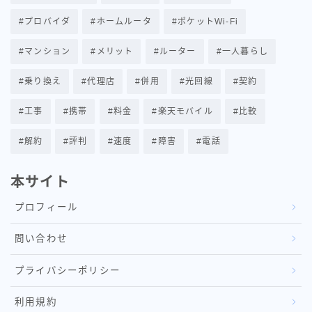
インフラ系エンジニア×インターネット記事ライター
プロバイダ
ホームルータ
ポケットWi-Fi
【所有資格】
マンション
メリット
ルーター
一人暮らし
情報セキュリティマネジメント
.com advanced
乗り換え
代理店
併用
光回線
契約
安くて速いネット回線を探すのが好きです♪
工事
携帯
料金
楽天モバイル
比較
少しでも安くて、損をしない回線をお伝えできると嬉し
いです。
解約
評判
速度
障害
電話
「X」でお得情報なども載せているので、良ければ参考
本サイト
にでもしてください。
プロフィールを読む
プロフィール
問い合わせ
プライバシーポリシー
利用規約