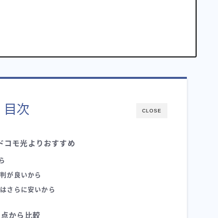
、
目次
CLOSE
ドコモ光よりおすすめ
ら
評判が良いから
金はさらに安いから
の点から比較