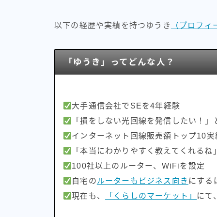
以下の経歴や実績を持つゆうき
（プロフィ
「ゆうき」ってどんな人？
大手通信会社でSEを4年経験
「損をしない光回線を発信したい！」
インターネット回線販売額トップ10実
「本当にわかりやすく教えてくれるね
100社以上のルーター、WiFiを設定
自宅の
ルーターもビジネス向き
にする
現在も、
「くらしのマーケット」
にて