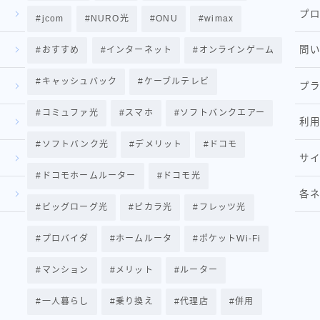
プ
jcom
NURO光
ONU
wimax
問
おすすめ
インターネット
オンラインゲーム
キャッシュバック
ケーブルテレビ
プ
コミュファ光
スマホ
ソフトバンクエアー
利
ソフトバンク光
デメリット
ドコモ
サ
ドコモホームルーター
ドコモ光
各
ビッグローグ光
ピカラ光
フレッツ光
プロバイダ
ホームルータ
ポケットWi-Fi
マンション
メリット
ルーター
一人暮らし
乗り換え
代理店
併用