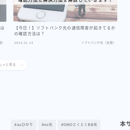
ーは
【今日！】ソフトバンク光の通信障害が起きてるか
の確認方法は？
国）
2024.01.13
ソフトバンク光（全国）
もっと見る
本
auひかり
eo光
GMOとくとくBB光