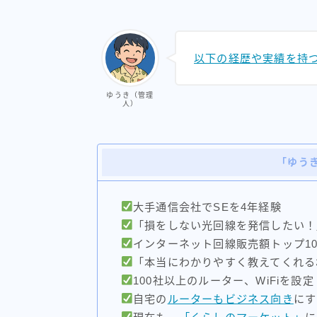
以下の経歴や実績を持
ゆうき（管理
人）
「ゆう
大手通信会社でSEを4年経験
「損をしない光回線を発信したい！
インターネット回線販売額トップ1
「本当にわかりやすく教えてくれる
100社以上のルーター、WiFiを設定
自宅の
ルーターもビジネス向き
にす