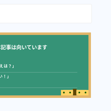
！
本記事は向いています
換えは？」
い！」