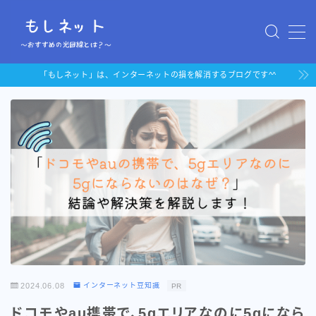
MENU
「もしネット」は、インターネットの損を解消するブログです^^
「auひかり」au携帯持ちにお
すすめの光回線
「ドコモ光」docomo携帯持
ちにおすすめの光回線
2024.06.08
インターネット豆知識
PR
ドコモやau携帯で、5gエリアなのに5gになら