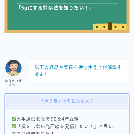
「5gにする対処法を知りたい！」
ドコモホームルーター
ドコモ光
ビッグローブ光
ピカラ光（四国の方）
フレッツ光
以下の経歴や実績を持つゆうきが解説す
るよ♪
ゆうき（管
理人）
プロフィール
「ゆうき」ってどんな人？
ゆうき＠元大手通信会社SE
WIMAX×光回線、楽天モバイル 3つを利用！
大手通信会社でSEを4年経験
「損をしない光回線を発信したい！」と思い、
ブログ作成を決意！
【職業】