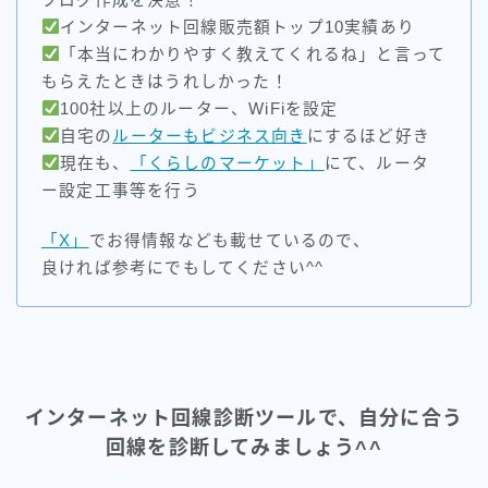
インフラ系エンジニア×インターネット記事ライター
インターネット回線販売額トップ10実績あり
「本当にわかりやすく教えてくれるね」と言って
【所有資格】
もらえたときはうれしかった！
情報セキュリティマネジメント
100社以上のルーター、WiFiを設定
.com advanced
自宅の
ルーターもビジネス向き
にするほど好き
現在も、
「くらしのマーケット」
にて、ルータ
安くて速いネット回線を探すのが好きです♪
ー設定工事等を行う
少しでも安くて、損をしない回線をお伝えできると嬉し
いです。
「X」
でお得情報なども載せているので、
「X」でお得情報なども載せているので、良ければ参考
良ければ参考にでもしてください^^
にでもしてください。
プロフィールを読む
インターネット回線診断ツールで、自分に合う
回線を診断してみましょう^^