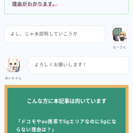
理由がわかります。
ahamo光
auひかり（全国）
よし、じゃあ説明していこうか
enひかり
eo光
むーさん
NURO光
よろしくお願いします！
WIMAX
めいちゃん
インターネット豆知識
こんな方に本記事は向いています
コミュファ光（中部の方）
ソフトバンクエアー
「ドコモやau携帯で5gエリアなのに5gにな
ソフトバンク光（全国）
らない理由は？」