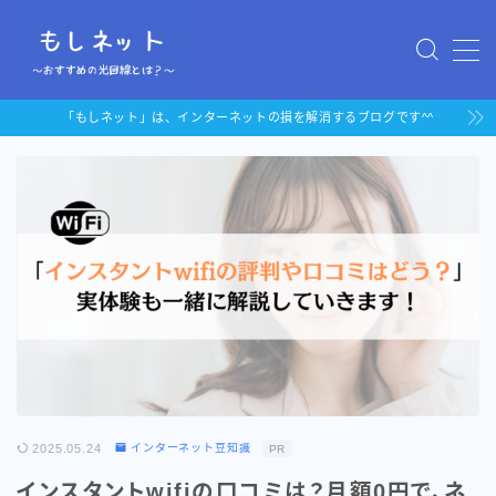
MENU
「もしネット」は、インターネットの損を解消するブログです^^
「auひかり」au携帯持ちにお
すすめの光回線
「ドコモ光」docomo携帯持
ちにおすすめの光回線
2025.05.24
インターネット豆知識
PR
インスタントwifiの口コミは？月額0円で、ネ