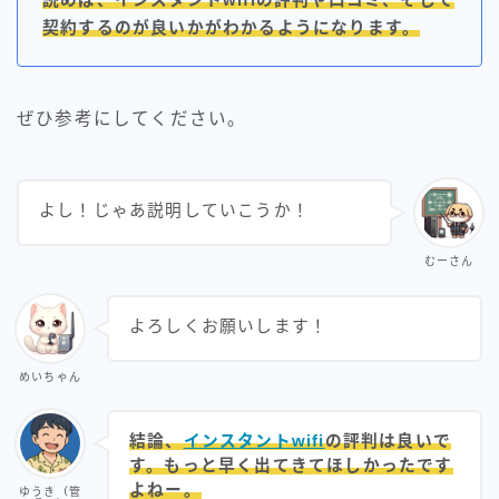
契約するのが良いかがわかるようになります。
ahamo光
auひかり（全国）
ぜひ参考にしてください。
enひかり
eo光
よし！じゃあ説明していこうか！
NURO光
むーさん
WIMAX
よろしくお願いします！
インターネット豆知識
めいちゃん
コミュファ光（中部の方）
ソフトバンクエアー
結論、
インスタントwifi
の評判は良いで
す。もっと早く出てきてほしかったです
ソフトバンク光（全国）
よねー。
ゆうき（管