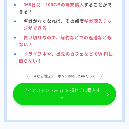
365日間 100GBの端末購入
することがで
インフラ系エンジニア×インターネット記事ライター
きる！
【所有資格】
ギガがなくなれば、その都度
ギガ購入チャ
情報セキュリティマネジメント
ージができる！
.com advanced
買い切りなので、解約などでの返送なども
ない！
安くて速いネット回線を探すのが好きです♪
少しでも安くて、損をしない回線をお伝えできると嬉し
ドライブ中や、出先のカフェなどでWiFiに
いです。
困らない！
「X」でお得情報なども載せているので、良ければ参考
にでもしてください。
今なら限定クーポン3,000円OFFだって
プロフィールを読む
「インスタントwifi」を損せずに購入す
る