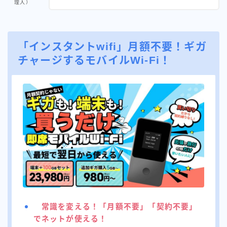
理人）
ドコモホームルーター
ドコモ光
「インスタントwifi」月額不要！ギガ
チャージするモバイルWi-Fi！
ビッグローブ光
ピカラ光（四国の方）
フレッツ光
プロフィール
ゆうき＠元大手通信会社SE
WIMAX×光回線、楽天モバイル 3つを利用！
常識を変える！「月額不要」「契約不要」
でネットが使える！
【職業】