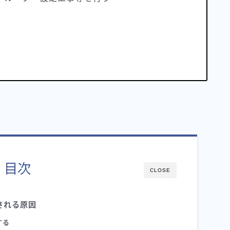
、
目次
CLOSE
される原因
する