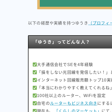
以下の経歴や実績を持つゆうき
（プロフィ
「ゆうき」ってどんな人？
大手通信会社でSEを4年経験
「損をしない光回線を発信したい！」
インターネット回線販売額トップ10実
「本当にわかりやすく教えてくれるね
100社以上のルーター、WiFiを設定
自宅の
ルーターもビジネス向き
にする
現在も、
「くらしのマーケット」
にて