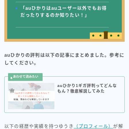
「auひかりはauユーザー以外でもお得
ドコモホームルーター
だったりするのか知りたい！」
ドコモ光
ビッグローブ光
ピカラ光（四国の方）
auひかりの評判は以下の記事にまとめました。参考に
フレッツ光
してください。
プロフィール
auひかり1ギガ評判ってどんな
もん？徹底解説してみた
ゆうき＠元大手通信会社SE
WIMAX×光回線、楽天モバイル 3つを利用！
以下の経歴や実績を持つゆうき
（プロフィール）
が解
【職業】