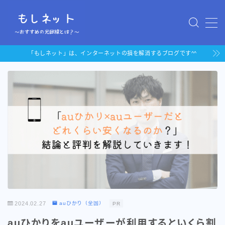
MENU
「もしネット」は、インターネットの損を解消するブログです^^
「auひかり」au携帯持ちにお
すすめの光回線
「ドコモ光」docomo携帯持
ちにおすすめの光回線
2024.02.27
auひかり（全国）
PR
auひかりをauユーザーが利用するといくら割