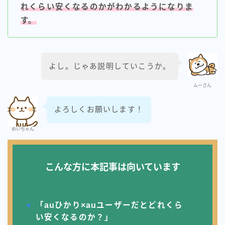
れくらい安くなるのかがわかるようになりま
ahamo光
す。
auひかり（全国）
enひかり
よし。じゃあ説明していこうか。
eo光
ムーさん
NURO光
よろしくお願いします！
WIMAX
めいちゃん
インターネット豆知識
こんな方に本記事は向いています
コミュファ光（中部の方）
ソフトバンクエアー
「auひかり×auユーザーだとどれくら
ソフトバンク光（全国）
い安くなるのか？」