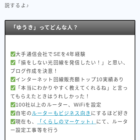
説するよ♪
インフラ系エンジニア×インターネット記事ライター
【所有資格】
情報セキュリティマネジメント
「ゆうき」ってどんな人？
.com advanced
安くて速いネット回線を探すのが好きです♪
大手通信会社でSEを4年経験
少しでも安くて、損をしない回線をお伝えできると嬉し
いです。
「損をしない光回線を発信したい！」と思い、
ブログ作成を決意！
「X」でお得情報なども載せているので、良ければ参考
インターネット回線販売額トップ10実績あり
にでもしてください。
「本当にわかりやすく教えてくれるね」と言っ
プロフィールを読む
てもらえたときはうれしかった！
100社以上のルーター、WiFiを設定
自宅の
ルーターもビジネス向き
にするほど好き
現在も、
「くらしのマーケット」
にて、ルータ
ー設定工事等を行う