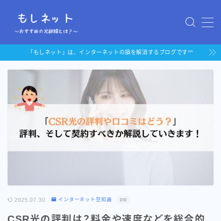
MENU
「もしネット」は、インターネットの損を解消するブログです^^
「auひかり」au携帯持ちにお
すすめの光回線
「ドコモ光」docomo携帯持
ちにおすすめの光回線
2025.07.30
インターネット豆知識
PR
CSR光の評判は？料金や速度などを総合的