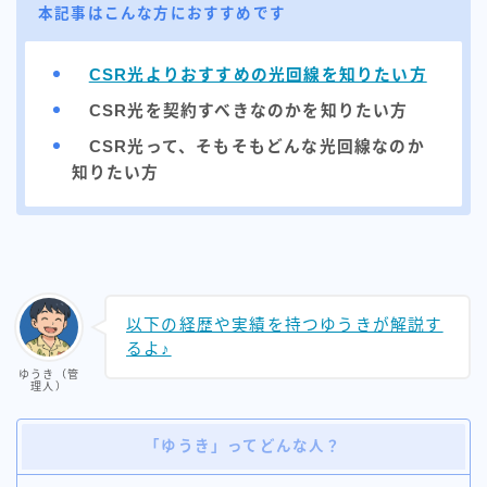
本記事はこんな方におすすめです
インフラ系エンジニア×インターネット記事ライター
【所有資格】
CSR光よりおすすめの光回線を知りたい方
情報セキュリティマネジメント
.com advanced
CSR光を契約すべきなのかを知りたい方
CSR光
って、そもそもどんな光回線なのか
知りたい方
安くて速いネット回線を探すのが好きです♪
少しでも安くて、損をしない回線をお伝えできると嬉し
いです。
「X」でお得情報なども載せているので、良ければ参考
にでもしてください。
プロフィールを読む
以下の経歴や実績を持つゆうきが解説す
るよ♪
ゆうき（管
理人）
「ゆうき」ってどんな人？