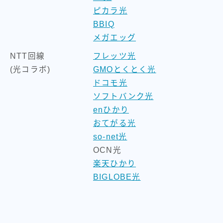
ピカラ光
BBIQ
メガエッグ
NTT回線
フレッツ光
(光コラボ)
GMOとくとく光
ドコモ光
ソフトバンク光
enひかり
おてがる光
so-net光
OCN光
楽天ひかり
BIGLOBE光