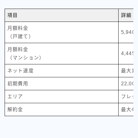
項目
詳細
月額料金
5,940
（戸建て）
月額料金
4,445
（マンション）
ネット速度
最大1G
初期費用
22,00
エリア
フレッ
解約金
最大4,