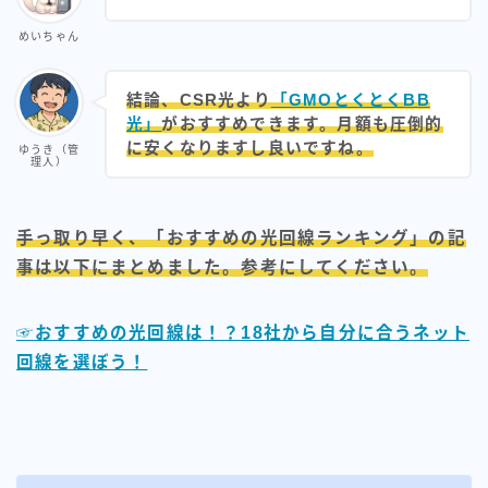
ドコモホームルーター
めいちゃん
ドコモ光
結論、
CSR光より
「GMOとくとくBB
光」
がおすすめできます。月額も圧倒的
ビッグローブ光
に安くなりますし良いですね。
ゆうき（管
理人）
ピカラ光（四国の方）
フレッツ光
手っ取り早く、「おすすめの光回線ランキング」の記
事は以下にまとめました。参考にしてください。
プロフィール
☞おすすめの光回線は！？18社から自分に合うネット
回線を選ぼう！
ゆうき＠元大手通信会社SE
WIMAX×光回線、楽天モバイル 3つを利用！
【職業】