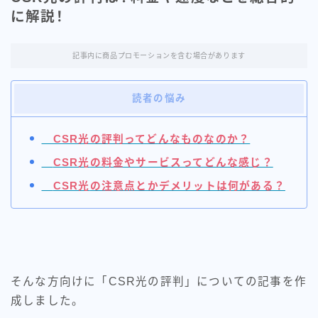
「NURO光」ソフトバンク携帯
に解説！
持ちにおすすめの光回線
記事内に商品プロモーションを含む場合があります
読者の悩み
CSR光の評判ってどんなものなのか？
CSR光
の料金やサービスってどんな感じ？
CSR光
の注意点とかデメリットは何がある？
カテゴリー
そんな方向けに「CSR光の評判」についての記事を作
成しました。