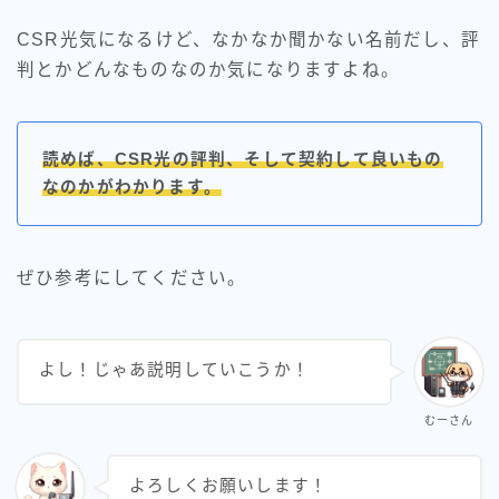
ahamo光
CSR光気になるけど、なかなか聞かない名前だし、評
判とかどんなものなのか気になりますよね。
auひかり（全国）
enひかり
読めば、CSR光の評判、そして契約して良いもの
eo光
なのかがわかります。
NURO光
ぜひ参考にしてください。
WIMAX
インターネット豆知識
よし！じゃあ説明していこうか！
コミュファ光（中部の方）
むーさん
ソフトバンクエアー
ソフトバンク光（全国）
よろしくお願いします！